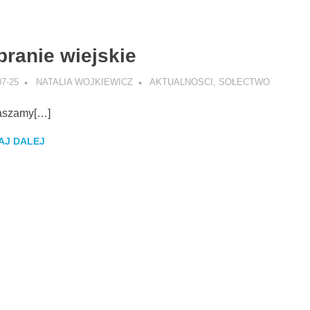
branie wiejskie
07-25
NATALIA WOJKIEWICZ
AKTUALNOSCI
,
SOŁECTWO
aszamy[…]
AJ DALEJ