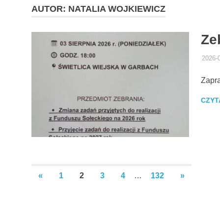
AUTOR:
NATALIA WOJKIEWICZ
Ze
2026-
Zapr
CZYT
Stronicowanie
PREVIOUS
NEXT
«
1
2
3
4
…
132
»
POSTS
POSTS
wpisów