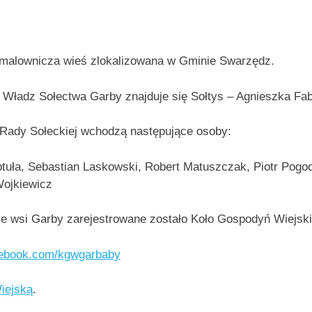
malownicza wieś zlokalizowana w Gminie Swarzędz.
 Władz Sołectwa Garby znajduje się Sołtys – Agnieszka Fab
Rady Sołeckiej wchodzą następujące osoby:
ptuła, Sebastian Laskowski, Robert Matuszczak, Piotr Pogod
Wojkiewicz
ie wsi Garby zarejestrowane zostało Koło Gospodyń Wiejs
ebook.com/kgwgarbaby
Wiejską
.