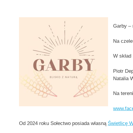
Garby – 
Na czele
W skład 
Piotr De
Natalia 
Na teren
www.fac
Od 2024 roku Sołectwo posiada własną
Świetlicę 