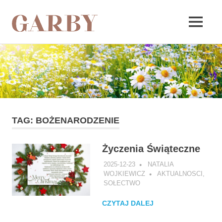
Garby
MENU
Skip
to
content
TAG:
BOŻENARODZENIE
Życzenia Świąteczne
2025-12-23
NATALIA
WOJKIEWICZ
AKTUALNOSCI
,
SOŁECTWO
CZYTAJ DALEJ