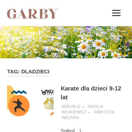
Garby
MENU
Skip
to
content
TAG:
DLADZIECI
Karate dla dzieci 9-12
lat
2025-09-12
NATALIA
WOJKIEWICZ
ŚWIETLICA
WIEJSKA
Sołtys[…]