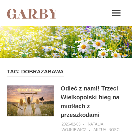
Garby
MENU
Skip
to
content
TAG:
DOBRAZABAWA
Odleć z nami! Trzeci
Wielkopolski bieg na
miotłach z
przeszkodami
2026-02-03
NATALIA
WOJKIEWICZ
AKTUALNOSCI
,