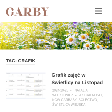
Garby
MENU
Skip
to
content
TAG:
GRAFIK
Grafik zajęć w
Świetlicy na Listopad
2024-10-25
NATALIA
WOJKIEWICZ
AKTUALNOSCI
,
KGW GARBABY
,
SOŁECTWO
,
ŚWIETLICA WIEJSKA