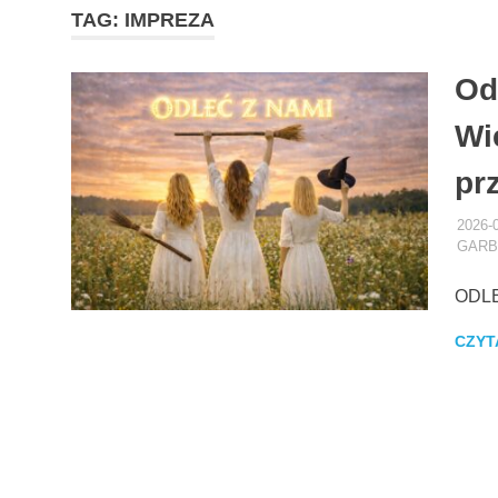
TAG:
IMPREZA
Od
Wi
pr
2026-
GARB
ODL
CZYT