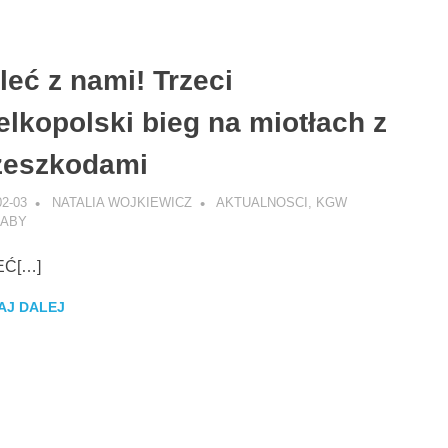
leć z nami! Trzeci
elkopolski bieg na miotłach z
zeszkodami
02-03
NATALIA WOJKIEWICZ
AKTUALNOSCI
,
KGW
ABY
EĆ[…]
AJ DALEJ