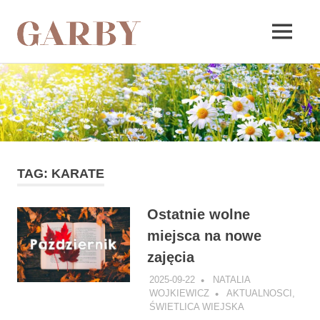
Garby
MENU
Skip
to
content
TAG:
KARATE
Ostatnie wolne
miejsca na nowe
zajęcia
2025-09-22
NATALIA
WOJKIEWICZ
AKTUALNOSCI
,
ŚWIETLICA WIEJSKA