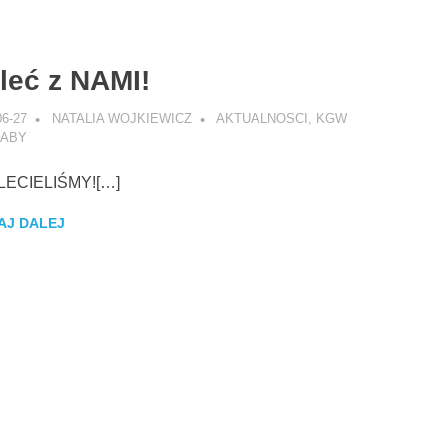
leć z NAMI!
06-27
NATALIA WOJKIEWICZ
AKTUALNOSCI
,
KGW
ABY
LECIELIŚMY![…]
AJ DALEJ