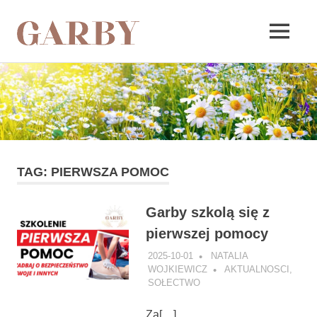
Garby
MENU
Skip
to
content
TAG:
PIERWSZA POMOC
Garby szkolą się z
pierwszej pomocy
2025-10-01
NATALIA
WOJKIEWICZ
AKTUALNOSCI
,
SOŁECTWO
Za[…]