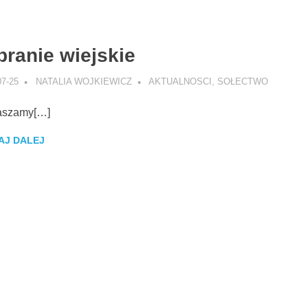
branie wiejskie
07-25
NATALIA WOJKIEWICZ
AKTUALNOSCI
,
SOŁECTWO
aszamy[…]
AJ DALEJ