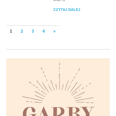
CZYTAJ DALEJ
Stronicowanie
NEXT
1
2
3
4
»
POSTS
wpisów