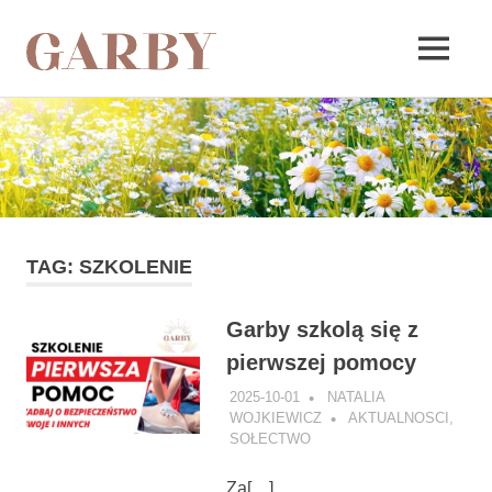
Garby
MENU
Skip
to
content
TAG:
SZKOLENIE
Garby szkolą się z
pierwszej pomocy
2025-10-01
NATALIA
WOJKIEWICZ
AKTUALNOSCI
,
SOŁECTWO
Za[…]