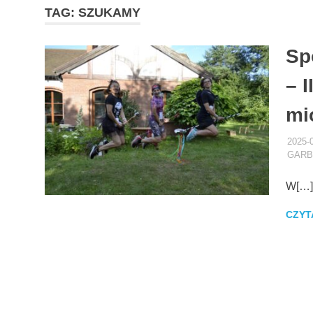
TAG:
SZUKAMY
Sp
– 
mi
2025-
GARB
W[…]
CZYT