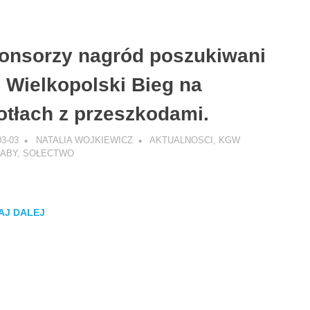
onsorzy nagród poszukiwani
II Wielkopolski Bieg na
otłach z przeszkodami.
03-03
NATALIA WOJKIEWICZ
AKTUALNOSCI
,
KGW
ABY
,
SOŁECTWO
AJ DALEJ