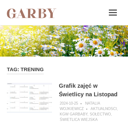
Garby
MENU
Skip
to
content
TAG:
TRENING
Grafik zajęć w
Świetlicy na Listopad
2024-10-25
NATALIA
WOJKIEWICZ
AKTUALNOSCI
,
KGW GARBABY
,
SOŁECTWO
,
ŚWIETLICA WIEJSKA