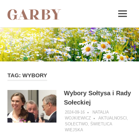
Garby
MENU
Skip
to
content
TAG:
WYBORY
Wybory Sołtysa i Rady
Sołeckiej
2024-09-16
NATALIA
WOJKIEWICZ
AKTUALNOSCI
,
SOŁECTWO
,
ŚWIETLICA
WIEJSKA