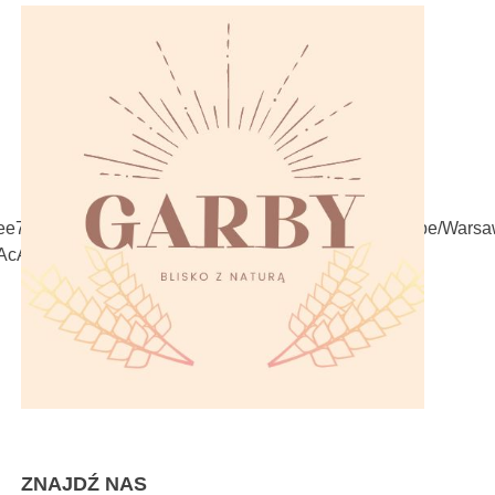
ee7535b3a95@group.calendar.google.com&ctz=Europe/Wa
AcA
ZNAJDŹ NAS