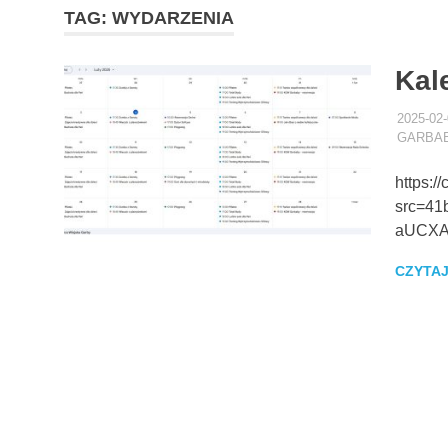
TAG:
WYDARZENIA
Kal
2025-02
GARBA
https:/
src=41
aUCXA
CZYTAJ