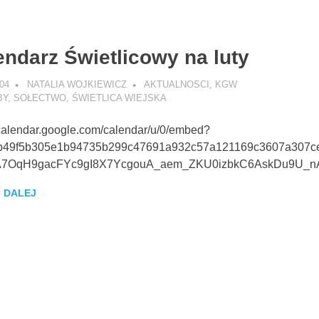
endarz Świetlicowy na luty
-04
NATALIA WOJKIEWICZ
AKTUALNOSCI
,
KGW
BY
,
SOŁECTWO
,
ŚWIETLICA WIEJSKA
/calendar.google.com/calendar/u/0/embed?
b49f5b305e1b94735b299c47691a932c57a121169c3607a307c
7OqH9gacFYc9gI8X7YcgouA_aem_ZKU0izbkC6AskDu9U_n
 DALEJ