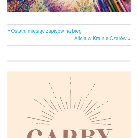
arteterapia
Previous
Ostatni miesiąc zapisów na bieg
Nawigacja
garbaby
Post:
Next
Alicja w Krainie Czarów
wpisu
Post:
garby
gminaswarzędz
napięcie
stres
świetlicawiejska
sztuka
warsztaty