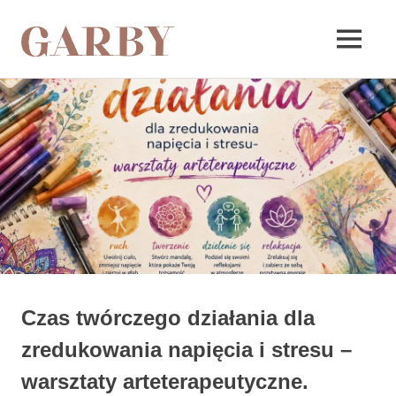
Garby
MENU
Skip
to
content
Czas twórczego działania dla
zredukowania napięcia i stresu –
warsztaty arteterapeutyczne.