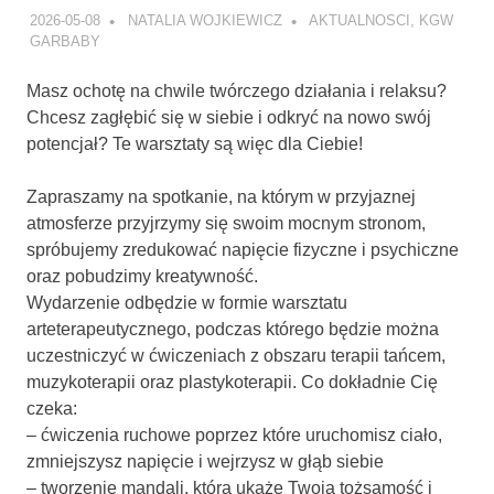
2026-05-08
NATALIA WOJKIEWICZ
AKTUALNOSCI
,
KGW
GARBABY
Masz ochotę na chwile twórczego działania i relaksu?
Chcesz zagłębić się w siebie i odkryć na nowo swój
potencjał? Te warsztaty są więc dla Ciebie!
Zapraszamy na spotkanie, na którym w przyjaznej
atmosferze przyjrzymy się swoim mocnym stronom,
spróbujemy zredukować napięcie fizyczne i psychiczne
oraz pobudzimy kreatywność.
Wydarzenie odbędzie w formie warsztatu
arteterapeutycznego, podczas którego będzie można
uczestniczyć w ćwiczeniach z obszaru terapii tańcem,
muzykoterapii oraz plastykoterapii. Co dokładnie Cię
czeka:
– ćwiczenia ruchowe poprzez które uruchomisz ciało,
zmniejszysz napięcie i wejrzysz w głąb siebie
– tworzenie mandali, która ukaże Twoją tożsamość i