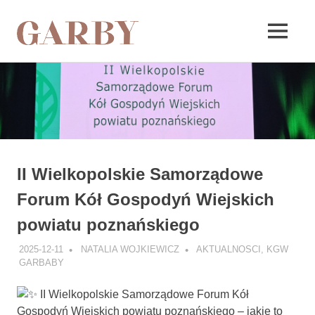
Garby
MENU
Skip
to
content
II Wielkopolskie Samorządowe
Forum Kół Gospodyń Wiejskich
powiatu poznańskiego
2025-12-11
NATALIA WOJKIEWICZ
AKTUALNOSCI
,
KGW
GARBABY
II Wielkopolskie Samorządowe Forum Kół
Gospodyń Wiejskich powiatu poznańskiego – jakie to