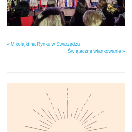
garbaby
Previous
Mikołajki na Rynku w Swarzędzu
Nawigacja
garby
Post:
Next
Świąteczne wiankowanie
wpisu
Post:
gminaswarzędz
KGWGARBABY
kołagospodyńwiejskich
kongres