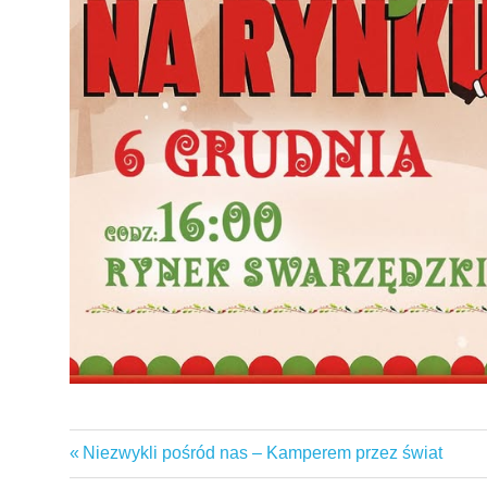
gminaswarzędz
Previous
Niezwykli pośród nas – Kamperem przez świat
Nawigacja
święta
Post: