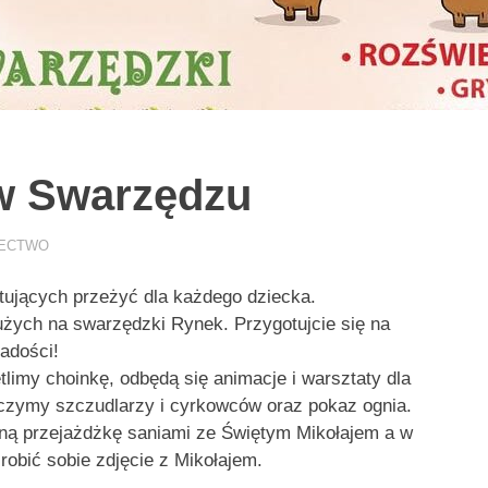
 w Swarzędzu
ECTWO
ytujących przeżyć dla każdego dziecka.
użych na swarzędzki Rynek. Przygotujcie się na
adości!
limy choinkę, odbędą się animacje i warsztaty dla
aczymy szczudlarzy i cyrkowców oraz pokaz ognia.
lną przejażdżkę saniami ze Świętym Mikołajem a w
robić sobie zdjęcie z Mikołajem.