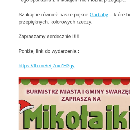
Szukajcie również nasze piękne
Garbaby
– które b
przepięknych, kolorowych rzeczy.
Zapraszamy serdecznie !!!!!
Poniżej link do wydarzenia :
https://fb.me/e/j7uxZH3gy