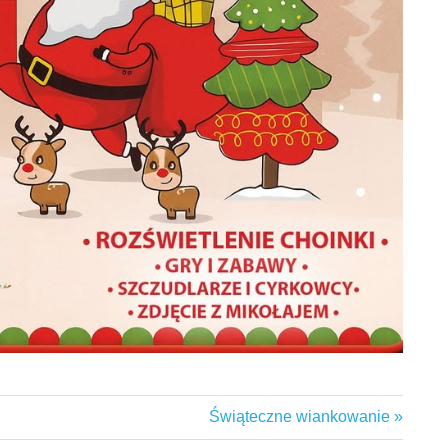
Next
Świąteczne wiankowanie
Post: