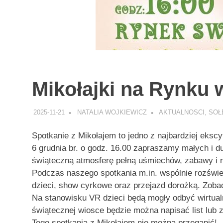
Mikołajki na Rynku
2025-11-21
NATALIA WOJKIEWICZ
AKTUALNOSCI
,
SOŁ
Spotkanie z Mikołajem to jedno z najbardziej eksc
6 grudnia br. o godz. 16.00 zapraszamy małych i d
świąteczną atmosferę pełną uśmiechów, zabawy i r
Podczas naszego spotkania m.in. wspólnie rozświet
dzieci, show cyrkowe oraz przejazd dorożką. Zob
Na stanowisku VR dzieci będą mogły odbyć wirtua
świątecznej wiosce będzie można napisać list lub z
Tego spotkania z Mikołajem nie można przegapić!