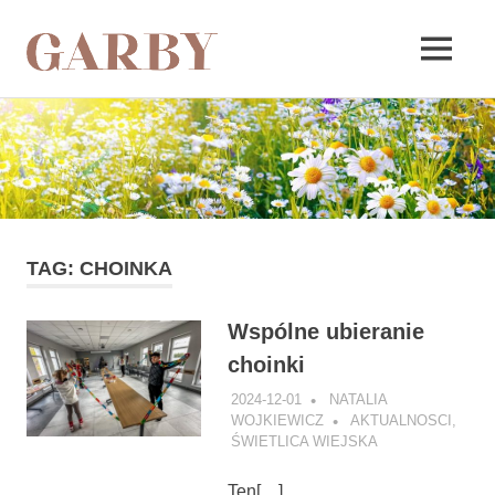
Garby
MENU
Skip
to
content
TAG:
CHOINKA
Wspólne ubieranie
choinki
2024-12-01
NATALIA
WOJKIEWICZ
AKTUALNOSCI
,
ŚWIETLICA WIEJSKA
Ten[…]