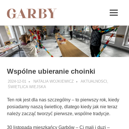
Garby
MENU
Skip
to
content
Wspólne ubieranie choinki
2024-12-01
NATALIA WOJKIEWICZ
AKTUALNOSCI
,
ŚWIETLICA WIEJSKA
Ten rok jest dla nas szczególny – to pierwszy rok, kiedy
posiadamy naszą świetlicę, dlatego kiedy jak nie teraz
należy zacząć tworzyć pierwsze, wspólne tradycje.
30 listopada mieszkańcy Garbów – Ci mali i duzi –