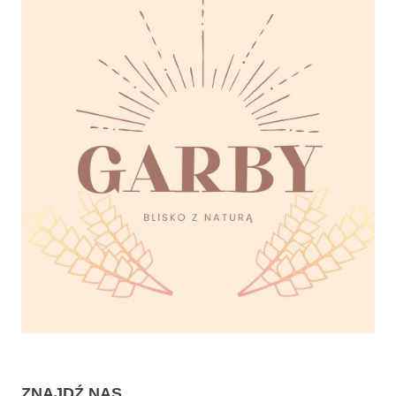
świetlica
tradycja
ZNAJDŹ NAS