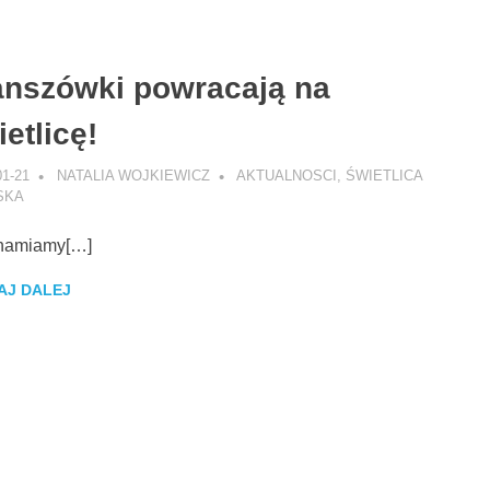
anszówki powracają na
etlicę!
01-21
NATALIA WOJKIEWICZ
AKTUALNOSCI
,
ŚWIETLICA
SKA
hamiamy[…]
AJ DALEJ