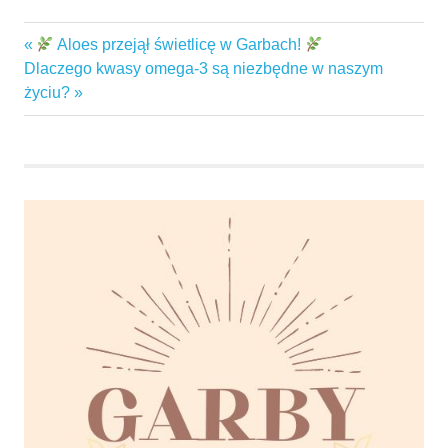
czaswolny
Previous
Aloes przejął świetlicę w Garbach!
Nawigacja
garby
Next
Post:
Dlaczego kwasy omega-3 są niezbędne w naszym
wpisu
Post:
życiu?
gminaswarzędz
planszówki
świetlica
Wiejska
świetlicawiejska