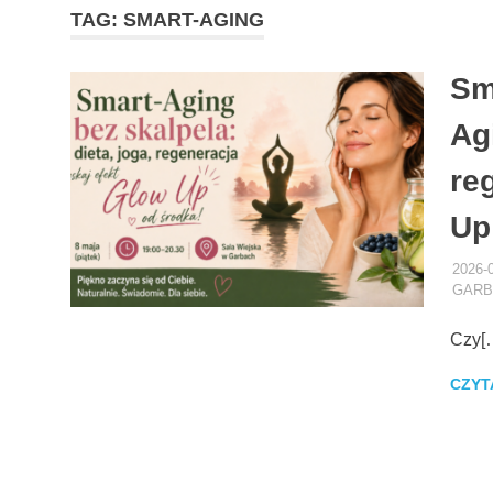
TAG:
SMART-AGING
Sm
Agi
re
Up
2026-
GARB
Czy[
CZYT