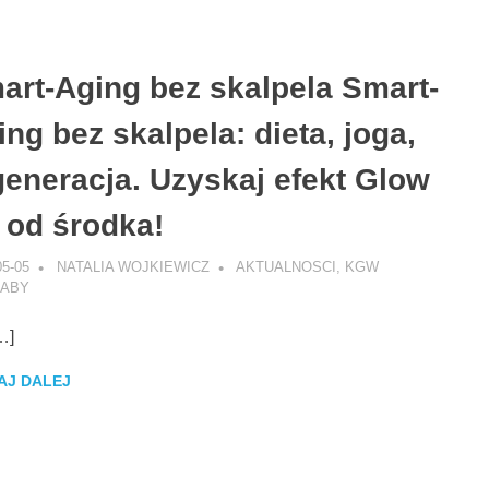
art-Aging bez skalpela Smart-
ng bez skalpela: dieta, joga,
generacja. Uzyskaj efekt Glow
 od środka!
05-05
NATALIA WOJKIEWICZ
AKTUALNOSCI
,
KGW
ABY
…]
AJ DALEJ