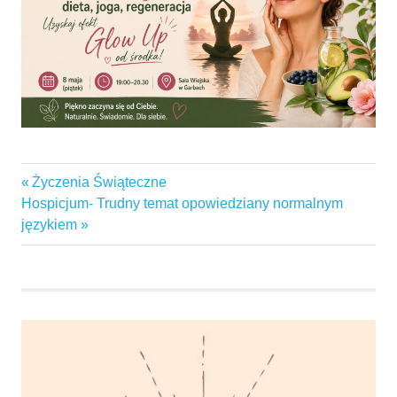
dieta
Previous
Życzenia Świąteczne
Nawigacja
garbaby
Next
Post:
Hospicjum- Trudny temat opowiedziany normalnym
wpisu
Post:
językiem
garby
glowup
gminaswarzędz
joga
KGWGARBABY
regeneracja
smart-