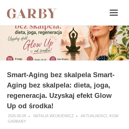
Garby
MENU
Skip
to
content
Smart-Aging bez skalpela Smart-
Aging bez skalpela: dieta, joga,
regeneracja. Uzyskaj efekt Glow
Up od środka!
2026-05-05
NATALIA WOJKIEWICZ
AKTUALNOSCI
,
KGW
GARBABY