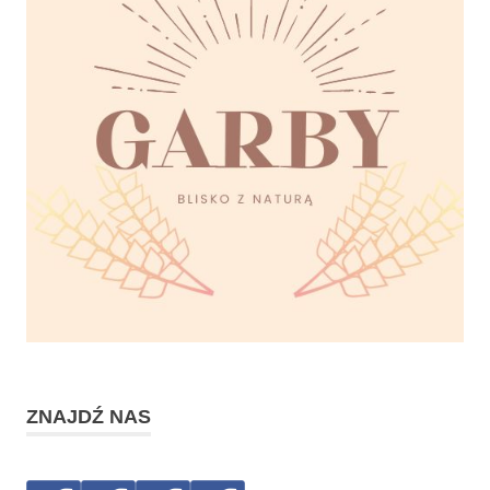
aging
świetlicawiejska
warsztaty
zdrowie
ZNAJDŹ NAS