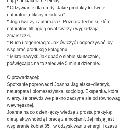
dają spektakularne efekty:
* Odżywianie dla urody: Jakie produkty to Twoje
naturalne „eliksiry młodości”.
* Joga twarzy i automasaż: Poznasz techniki, które
naturalnie liftingują owal twarzy i wygładzają
zmarszczki.
* Ruch i regeneracja: Jak ćwiczyć i odpoczywać, by
wspierać produkcję kolagenu.
* Mikro-nawyki: Jak dbać o siebie skutecznie,
poświęcając na to zaledwie 5 minut dziennie.
O prowadzącej:
Spotkanie poprowadzi Joanna Jagielska–dietetyk,
naturopata i biomasażystka, socjolog. Ekspertka, która
wierzy, że prawdziwe piękno zaczyna się od równowagi
wewnętrznej.
Joanna na co dzień łączy wiedzę z prostą praktyką:
dietą, aktywnością i pracą z emocjami. Jej misją jest
wspieranie kobiet 35+ w odzyskiwaniu energii i czasu