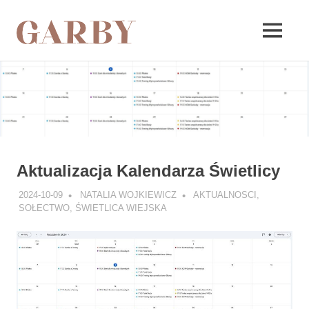
Garby
MENU
Skip
to
content
Aktualizacja Kalendarza Świetlicy
2024-10-09
NATALIA WOJKIEWICZ
AKTUALNOSCI
,
SOŁECTWO
,
ŚWIETLICA WIEJSKA