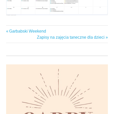
Previous
Garbabski Weekend
Nawigacja
Post:
Next
Zapisy na zajęcia taneczne dla dzieci
wpisu
Post: