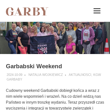
Garby
MENU
Skip
to
content
Garbabski Weekend
2024-10-09
NATALIA WOJKIEWICZ
AKTUALNOSCI
,
KGW
GARBABY
Cudowny weekend Garbabski dobiegł końca a wraz z
nim wiele wspomnień i wrażeń. Na co dzień widzą nas
Państwo w innym troszkę wydaniu. Teraz przyszedł czas
wyciszenia i integracji w towarzystwie zwierzątek i