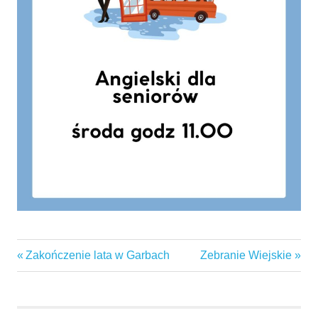
angielski
Previous
Next
Zakończenie lata w Garbach
Zebranie Wiejskie
Nawigacja
garby
Post:
Post:
wpisu
gminaswarzędz
seniorzy