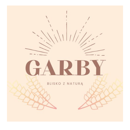
sołectwo
Sołtys
świetlica
Wiejska
świetlicawiejska
warsztaty