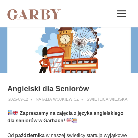
Garby
MENU
Skip
to
content
Angielski dla Seniorów
2025-09-12
NATALIA WOJKIEWICZ
ŚWIETLICA WIEJSKA
Zapraszamy na zajęcia z języka angielskiego
dla seniorów w Garbach!
Od
października
w naszej świetlicy startują wyjątkowe