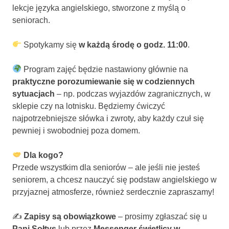
lekcje języka angielskiego, stworzone z myślą o
seniorach.
Spotykamy się
w każdą środę o godz. 11:00
.
Program zajęć będzie nastawiony głównie na
praktyczne porozumiewanie się w codziennych
sytuacjach
– np. podczas wyjazdów zagranicznych, w
sklepie czy na lotnisku. Będziemy ćwiczyć
najpotrzebniejsze słówka i zwroty, aby każdy czuł się
pewniej i swobodniej poza domem.
Dla kogo?
Przede wszystkim dla seniorów – ale jeśli nie jesteś
seniorem, a chcesz nauczyć się podstaw angielskiego w
przyjaznej atmosferze, również serdecznie zapraszamy!
✍️
Zapisy są obowiązkowe
– prosimy zgłaszać się u
Pani Sołtys
lub przez
Messenger świetlicy w