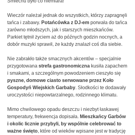
Śmiechu było co niemiara!
Wieczór należał jednak do wszystkich, którzy zapragnęli
tańca i zabawy.
Potańcówka z DJ-em
porwała do tańca
zarówno młodszych, jak i starszych mieszkańców.
Parkiet tętnił życiem aż do późnych godzin nocnych, a
dobór muzyki sprawił, że każdy znalazł coś dla siebie.
Nie zabrakło także smacznych akcentów – specjalnie
przygotowana
strefa gastronomiczna
kusiła zapachem
i smakami, a szczególnym powodzeniem cieszyło się
pyszne, domowe ciasto serwowane przez Koło
Gospodyń Wiejskich Garbaby
. Słodkości te dodawały
uroczystości niepowtarzalnego, rodzinnego klimatu.
Mimo chwilowego opadu deszczu i niezbyt łaskawej
temperatury, frekwencja dopisała.
Mieszkańcy Garbów
i okolic licznie przybyli, by wspólnie celebrować to
ważne święto
, które od wieków wpisane jest w tradycję