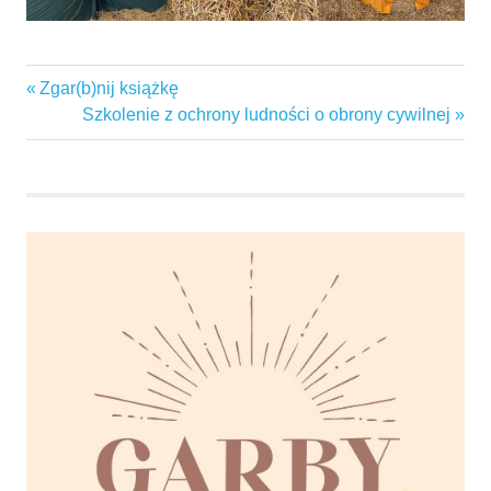
dożynki
Previous
Zgar(b)nij książkę
Nawigacja
garbaby
Post:
Next
Szkolenie z ochrony ludności o obrony cywilnej
wpisu
Post:
garby
gminaswarzędz
KGWGARBABY
mszaśw
sołectwo
Sołtys
święta
tańce
zabawa
zkonopi