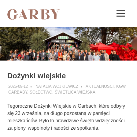
Garby
MENU
Skip
to
content
Dożynki wiejskie
2025-09-12
NATALIA WOJKIEWICZ
AKTUALNOSCI
,
KGW
GARBABY
,
SOŁECTWO
,
ŚWIETLICA WIEJSKA
Tegoroczne Dożynki Wiejskie w Garbach, które odbyły
się 23 września, na długo pozostaną w pamięci
mieszkańców. Było to prawdziwe święto wdzięczności
za plony, wspólnoty i radości ze spotkania.