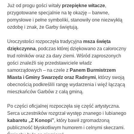
Już od progu gości witały
przepiękne witacze
,
przygotowane specjalnie na tę okazję – barwne,
pomysłowe i pełne symboliki, stanowiły one niezwykłą
ozdobę i znak, że Garby świętują.
Uroczystości rozpoczęła tradycyjna
msza święta
dziękczynna
, podczas której dziękowano za całoroczny
trud rolników oraz za dary ziemi. Wśród zaproszonych
gości znaleźli się przedstawiciele władz
samorządowych – na czele z
Panem Burmistrzem
Miasta i Gminy Swarzędz oraz Radnymi
, którzy swoją
obecnością podkreślili rangę wydarzenia i więź łączącą
mieszkańców Garbów z całą gminą.
Po części oficjalnej rozpoczęła się część artystyczna.
Serca uczestników rozgrzał występ znanego i lubianego
kabaretu „Z Konopi”
, który bawił zgromadzoną
publiczność błyskotliwym humorem i celnymi skeczami.