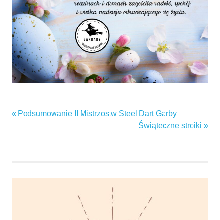
garbaby
Previous
Podsumowanie II Mistrzostw Steel Dart Garby
Nawigacja
garby
Post:
Next
Świąteczne stroiki
wpisu
Post:
gminaswarzędz
KGWGARBABY
święta
życzenia