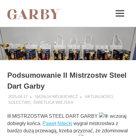
Garby
MENU
Skip
to
content
Podsumowanie II Mistrzostw Steel
Dart Garby
2025-04-17
NATALIA WOJKIEWICZ
AKTUALNOSCI
,
SOŁECTWO
,
ŚWIETLICA WIEJSKA
III MISTRZOSTWA STEEL DART GARBY
wczoraj
dobiegły końca.
Paweł Nitecki
wygrał mistrzostwa z
bardzo dużą przewagą, trzeba przyznać, że zdominował