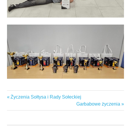
dart
Previous
Życzenia Sołtysa i Rady Sołeckiej
Nawigacja
garby
Post:
Next
Garbabowe życzenia
wpisu
Post:
gminaswarzędz
sołectwo
święta