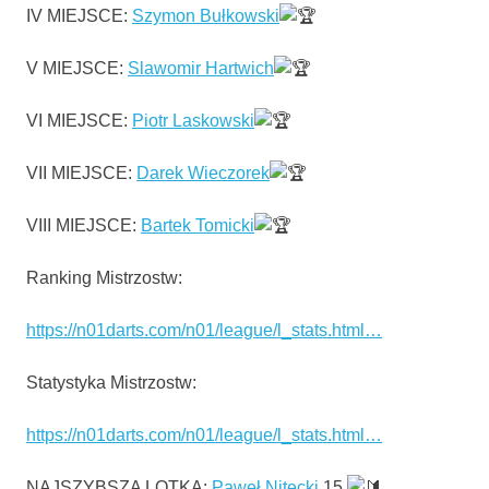
IV MIEJSCE:
Szymon Bułkowski
V MIEJSCE:
Slawomir Hartwich
VI MIEJSCE:
Piotr Laskowski
VII MIEJSCE:
Darek Wieczorek
VIII MIEJSCE:
Bartek Tomicki
Ranking Mistrzostw:
https://n01darts.com/n01/league/l_stats.html…
Statystyka Mistrzostw:
https://n01darts.com/n01/league/l_stats.html…
NAJSZYBSZA LOTKA:
Paweł Nitecki
15