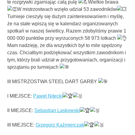
te rozgrywki z
garniając całą pulę
Wielkie brawa
W mistrzostwach wzięło udział 53 zawodników
Turnieje cieszyły się dużym zainteresowaniem i myślę,
że na stałe wpiszą się w kalendarz organizowanych
spotkań w naszej świetlicy. Razem zdobyliśmy prawie 1
000 000 punktów przy wyrzuconych 58 973 lotkach
Mam nadzieję, że dla wszystkich był to mile spędzony
czas. Chciałbym podziękować wszystkim zawodnikom i
tym, którzy brali udział w przygotowaniach, organizacji i
sprzątaniu po turniejach
III MISTRZOSTWA STEEL DART GARBY
I MIEJSCE:
Paweł Nitecki
II MIEJSCE:
Sebastian Laskowski
III MIEJSCE:
Grzegorz Kaźmierczak