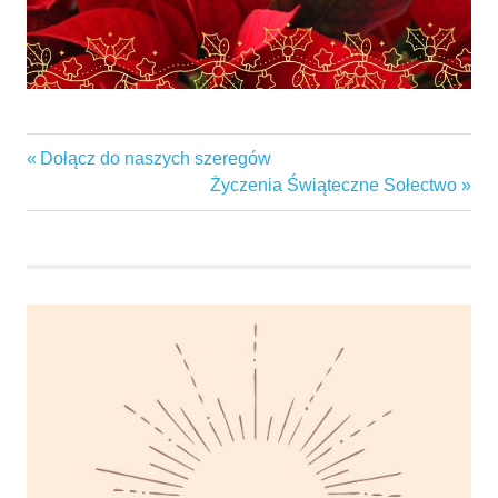
Bożenarodzenie
Previous
Dołącz do naszych szeregów
Nawigacja
garbaby
Post:
Next
Życzenia Świąteczne Sołectwo
wpisu
Post:
gminaswarzędz
KGWGARBABY
święta
świętaBożegoNarodzenia
życzeniaświąteczne