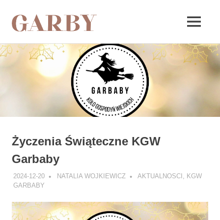
Garby
MENU
Skip
to
content
Życzenia Świąteczne KGW
Garbaby
2024-12-20
NATALIA WOJKIEWICZ
AKTUALNOSCI
,
KGW
GARBABY